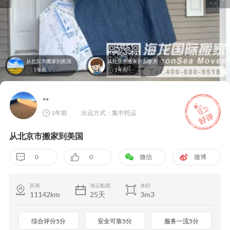
从北京市搬家到美国
从北京市搬家到加拿大
1
/
8
1年前
1年前
**
1年前
出运方式：集中托运
从北京市搬家到美国
0
0
微信
微博
距离
海运船期
体积
11142km
25天
3m3
综合评分5分
安全可靠5分
服务一流5分