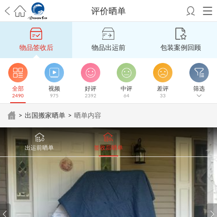
评价晒单
希望邮寄国际包裹顺利，从广州市国际快递邮寄到新西兰哪个公司好？
澳洲海运搬家回广州报关清关要怎么做？注意事项有哪些？
青岛市国际
物品签收后
物品出运前
包装案例回顾
搬家服务到美国，搬家公司有哪些搬家方案？
大连市国际搬家服务到中
国台湾是一种怎样的体验？有人分享搬家经历吗？
从长沙市国际快递邮
寄到韩国有哪些国际快递方式？用哪种好？
法国家具国际海运回国的方
法有哪些？具体怎么操作？
国际搬家：家具海运到奥克兰怎么样能省
全部
视频
好评
中评
差评
筛选
2490
975
2392
64
33
钱？
跨国搬家服务：扬州跨国搬家到加拿大怎么更有保障？
新冠疫情会
影响国际搬家吗？上海搬家到新西兰旺格雷有点不一样
北京私人物品运
>
出国搬家晒单
>
晒单内容
输到澳大利亚，移民如何跨国搬家？
上海移民搬家到塞浦路斯，国际搬
家怎么搬省钱？
昆明搬家到美国，如何打包才能对国际长途运输放心？
从秦皇岛市托运到美国
从重庆市托运到美国
从上海市托运到澳大利亚
从
出运前晒单
签收后晒单
张家界市托运到美国
从厦门市托运到美国
从张家界市托运到美国
从上海
市搬家到英国
从南京市搬家到加拿大
从大连市搬家到英国
从佛山市搬家
到美国
从北京市搬家到西班牙
从广州市搬家到比利时