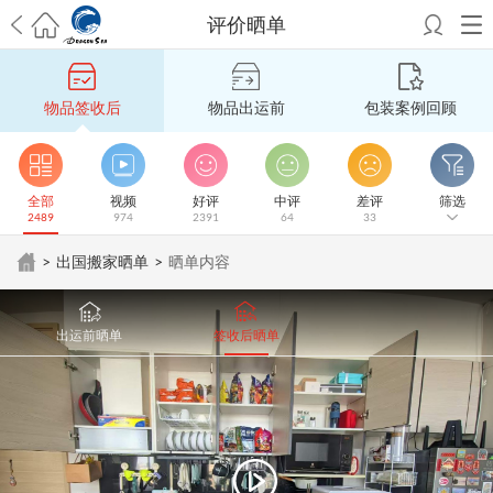
评价晒单
希望邮寄国际包裹顺利，从广州市国际快递邮寄到新西兰哪个公司好？
澳洲海运搬家回广州报关清关要怎么做？注意事项有哪些？
青岛市国际
物品签收后
物品出运前
包装案例回顾
搬家服务到美国，搬家公司有哪些搬家方案？
大连市国际搬家服务到中
国台湾是一种怎样的体验？有人分享搬家经历吗？
从长沙市国际快递邮
寄到韩国有哪些国际快递方式？用哪种好？
法国家具国际海运回国的方
法有哪些？具体怎么操作？
国际搬家：家具海运到奥克兰怎么样能省
全部
视频
好评
中评
差评
筛选
2489
974
2391
64
33
钱？
跨国搬家服务：扬州跨国搬家到加拿大怎么更有保障？
新冠疫情会
影响国际搬家吗？上海搬家到新西兰旺格雷有点不一样
北京私人物品运
>
出国搬家晒单
>
晒单内容
输到澳大利亚，移民如何跨国搬家？
上海移民搬家到塞浦路斯，国际搬
家怎么搬省钱？
昆明搬家到美国，如何打包才能对国际长途运输放心？
从秦皇岛市托运到美国
从重庆市托运到美国
从上海市托运到澳大利亚
从
出运前晒单
签收后晒单
张家界市托运到美国
从厦门市托运到美国
从张家界市托运到美国
从南京
市搬家到加拿大
从大连市搬家到英国
从佛山市搬家到美国
从北京市搬家
到西班牙
从广州市搬家到比利时
从上海市搬家到意大利