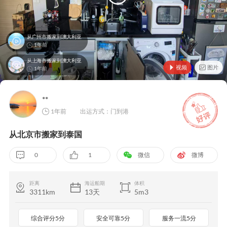
从广州市搬家到澳大利亚
1年前
从上海市搬家到澳大利亚
视频
图片
1年前
**
1年前
出运方式：门到港
从北京市搬家到泰国
0
1
微信
微博
距离
海运船期
体积
3311km
13天
5m3
综合评分5分
安全可靠5分
服务一流5分