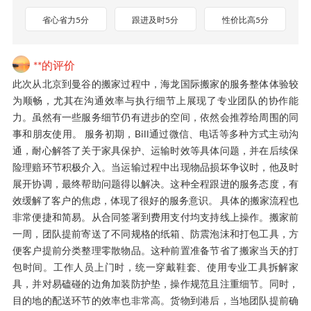
省心省力5分
跟进及时5分
性价比高5分
**的评价
此次从北京到曼谷的搬家过程中，海龙国际搬家的服务整体体验较
为顺畅，尤其在沟通效率与执行细节上展现了专业团队的协作能
力。虽然有一些服务细节仍有进步的空间，依然会推荐给周围的同
事和朋友使用。 服务初期，Bill通过微信、电话等多种方式主动沟
通，耐心解答了关于家具保护、运输时效等具体问题，并在后续保
险理赔环节积极介入。当运输过程中出现物品损坏争议时，他及时
展开协调，最终帮助问题得以解决。这种全程跟进的服务态度，有
效缓解了客户的焦虑，体现了很好的服务意识。 具体的搬家流程也
非常便捷和简易。从合同签署到费用支付均支持线上操作。搬家前
一周，团队提前寄送了不同规格的纸箱、防震泡沫和打包工具，方
便客户提前分类整理零散物品。这种前置准备节省了搬家当天的打
包时间。工作人员上门时，统一穿戴鞋套、使用专业工具拆解家
具，并对易磕碰的边角加装防护垫，操作规范且注重细节。同时，
目的地的配送环节的效率也非常高。货物到港后，当地团队提前确